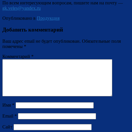
По всем интересующим вопросам, пишите нам на почту —
gk.veles@yandex.ru
Опубликовано в
Продукция
Добавить комментарий
Ваш адрес email не будет опубликован.
Обязательные поля
помечены
*
Комментарий
*
Имя
*
Email
*
Сайт